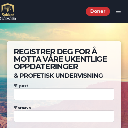
Skip
to
Doner
content
REGISTRER DEG FOR Å
MOTTA VÅRE UKENTLIGE
OPPDATERINGER
& PROFETISK UNDERVISNING
*E-post
*Fornavn