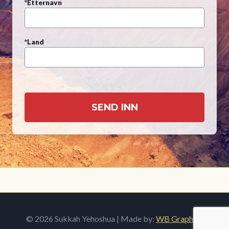
*Etternavn
*Land
© 2026 Sukkah Yehoshua | Made by:
WB Graphics