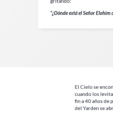
gritando:
“¿Dónde está el Señor Elohim d
El Cielo se encon
cuando los levita
fin a 40 años de 
del Yarden se abr